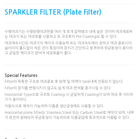
SPARKLER FILTER (Plate Filter)
수평여과기는 수평원형여과판을 여러 개 포개 압력탱크 내에 넣은 것이며 여과재로써
는 여과지 또는 여과포를 사용하고 또 규조토의 Pre-Coating도 할 수 있다.
여과계속시간은 여과기의 케이크 수용능력 또는 여과속도에서 정하고 여과 종료시의
슬러리의 홀드업이 적은 것이 특징이며 장치가 간단하고 청격하여 무균청정이 용이하
고 균일한 케이크가 얻어져 세정효율이 좋다.
Special Features
Filter의 독특한 구조로 여과종료 후 원액 및 여액이 tank내에 잔류되지 않는다.
Filter의 장치를 변형시키지 않고도 쉽게 여과 면적을 증가시킬 수 있다.
Horizontal Type으로 규조토 Coating 시 균일하게 Coating이 되며 여과 후 처리하
기가 용이하다.
이동식으로 제작이 가능하며 다품종 생산공정에도 사용할 수 있다.
Horizontal plate filter는 Stainless Steel 또는 Carbon Steel로 제작이 되며, 내부
가 완전히 분해되어 무균청정이 가능하므로 식품공업에 효과적으로 이용될 수 있다.