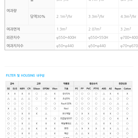
여과량
3
3
3
당역30%
2.1m
/hr
3.3m
/hr
4.3m
/hr
2
2
2
여과면적
1.3m
2.07m
3.2m
외관치수
φ550*400H
φ550*550H
φ780*400
여과지치수
φ50*φ440
φ50*φ440
φ70*φ670