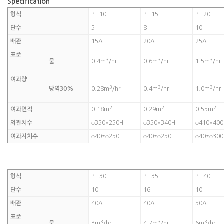
Specification
형식
PF-10
PF-15
PF-20
단수
5
8
10
배관
15A
20A
25A
표준
3
3
3
물
0.4m
/hr
0.6m
/hr
1.5m
/hr
여과량
3
3
3
당역30%
0.28m
/hr
0.4m
/hr
1.0m
/hr
2
2
2
여과면적
0.18m
0.29m
0.55m
외관치수
φ350*250H
φ350*340H
φ410*400
여과지치수
φ40*φ250
φ40*φ250
φ40*φ300
형식
PF-30
PF-35
PF-40
단수
10
16
10
배관
40A
40A
50A
표준
3
3
3
물
3m
/hr
4.7m
/hr
6m
/hr