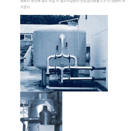
페록사 후단에 염소 주입 시 염소주입량의 잔류염소량을 0.3~0.5ppm 유
지한다.