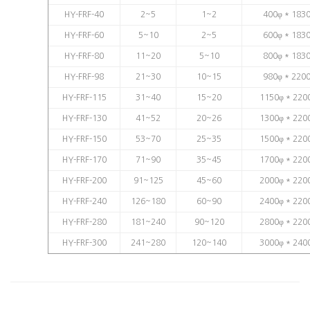
HY-FRF-40
2~5
1~2
400φ * 183
HY-FRF-60
5~10
2~5
600φ * 183
HY-FRF-80
11~20
5~10
800φ * 183
HY-FRF-98
21~30
10~15
980φ * 220
HY-FRF-115
31~40
15~20
1150φ * 220
HY-FRF-130
41~52
20~26
1300φ * 220
HY-FRF-150
53~70
25~35
1500φ * 220
HY-FRF-170
71~90
35~45
1700φ * 220
HY-FRF-200
91~125
45~60
2000φ * 220
HY-FRF-240
126~180
60~90
2400φ * 220
HY-FRF-280
181~240
90~120
2800φ * 220
HY-FRF-300
241~280
120~140
3000φ * 240