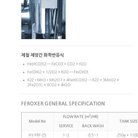
제철 제망간 화학반응식
Fe(HCO3)2 ↔ FeCO3 + CO2 + H2O
Fe(OH)2 + 1/2O2 + H2O ↔ Fe(OH)3
K2Z•MnO•Mn2O7 + 4Fe(HCO3)2 → K2Z + 3MnO2 +
2Fe2O3↓ + 8CO2 + 4H2O
FEROXER GENERAL SPECIFICATION
2
FLOW RATE (m
/HR)
Model No
TANK SIZE
SERVICE
BACK WASH
HY-FRF-25
1~2
0.5~1
250φ * 110