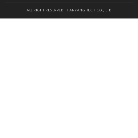
ALL RIGHT RESERVED | HANYANG TECH CO., LTD